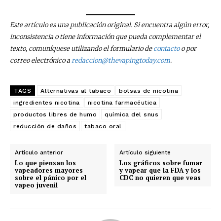
Este artículo es una publicación original. Si encuentra algún error,
inconsistencia o tiene información que pueda complementar el
texto, comuníquese utilizando el formulario de
contacto
o por
correo electrónico a
redaccion@thevapingtoday.com
.
TAGS
Alternativas al tabaco
bolsas de nicotina
ingredientes nicotina
nicotina farmacéutica
productos libres de humo
química del snus
reducción de daños
tabaco oral
Artículo anterior
Artículo siguiente
Lo que piensan los
Los gráficos sobre fumar
vapeadores mayores
y vapear que la FDA y los
No te pierdas de las
sobre el pánico por el
CDC no quieren que veas
vapeo juvenil
últimas noticias
Suscríbete a nuestro boletín diario y