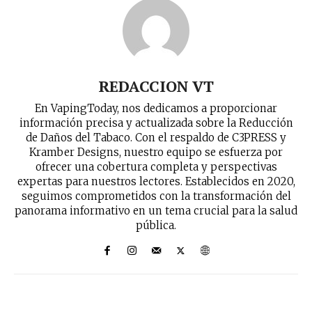
recibe todas las noticias del vapeo y la
reducción de daños en tu correo
electrónico.
Subscribe to our daily clipping and
receive all the news of vaping and
REDACCION VT
tobacco harm reduction in your email.
En VapingToday, nos dedicamos a proporcionar
información precisa y actualizada sobre la Reducción
SUBSCRIBIRSE
de Daños del Tabaco. Con el respaldo de C3PRESS y
Kramber Designs, nuestro equipo se esfuerza por
ofrecer una cobertura completa y perspectivas
expertas para nuestros lectores. Establecidos en 2020,
seguimos comprometidos con la transformación del
panorama informativo en un tema crucial para la salud
pública.