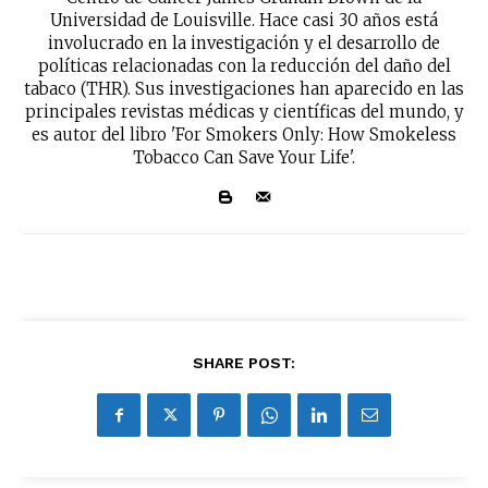
Universidad de Louisville. Hace casi 30 años está
No te pierdas de las
involucrado en la investigación y el desarrollo de
últimas noticias
políticas relacionadas con la reducción del daño del
tabaco (THR). Sus investigaciones han aparecido en las
principales revistas médicas y científicas del mundo, y
Suscríbete a nuestro boletín diario y
es autor del libro 'For Smokers Only: How Smokeless
recibe todas las noticias del vapeo y la
Tobacco Can Save Your Life'.
reducción de daños en tu correo
electrónico.
Subscribe to our daily clipping and
receive all the news of vaping and
tobacco harm reduction in your email.
SUBSCRIBIRSE
SHARE POST: