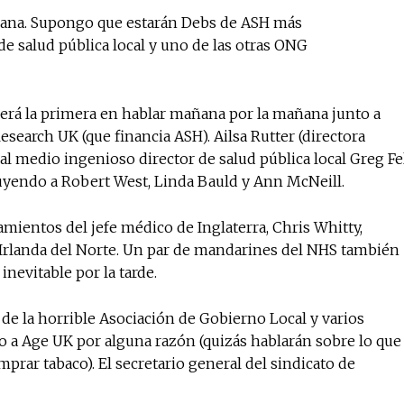
mana. Supongo que estarán Debs de ASH más
Suscríbete a nuestro boletín di
e salud pública local y uno de las otras ONG
noticias del vapeo y la reducc
electrónico.
Subscribe to our daily clipping
 será la primera en hablar mañana por la mañana junto a
of vaping and tobacco harm re
esearch UK (que financia ASH). Ailsa Rutter (directora
 al medio ingenioso director de salud pública local Greg Fe
uyendo a Robert West, Linda Bauld y Ann McNeill.
mientos del jefe médico de Inglaterra, Chris Whitty,
 Irlanda del Norte. Un par de mandarines del NHS también
inevitable por la tarde.
de la horrible Asociación de Gobierno Local y varios
o a Age UK por alguna razón (quizás hablarán sobre lo que
rar tabaco). El secretario general del sindicato de