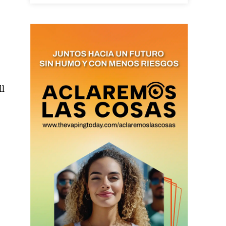
ario y recibe todas las
ión de daños en tu correo
 and receive all the news
duction in your email.
ll
SUBSCRIBIRSE