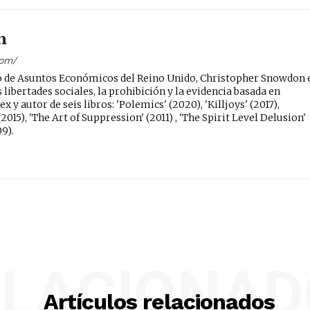
n
com/
uto de Asuntos Económicos del Reino Unido, Christopher Snowdon 
 libertades sociales, la prohibición y la evidencia basada en
x y autor de seis libros: 'Polemics' (2020), 'Killjoys' (2017),
2015), 'The Art of Suppression' (2011) , 'The Spirit Level Delusion'
09).
ELACIONAD
Artículos relacionados