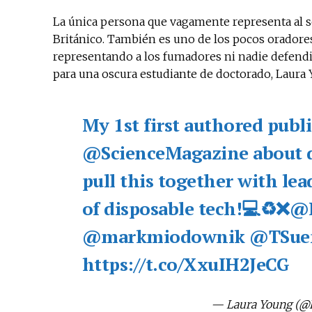
La única persona que vagamente representa al s
Británico. También es uno de los pocos oradores
representando a los fumadores ni nadie defendi
para una oscura estudiante de doctorado, Laura 
My 1st first authored public
@ScienceMagazine
about 
pull this together with lead
of disposable tech!💻♻️❌
@R
@markmiodownik
@TSue
https://t.co/XxuIH2JeCG
— Laura Young (@