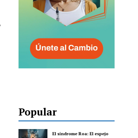
o
Popular
El síndrome Roa: El espejo