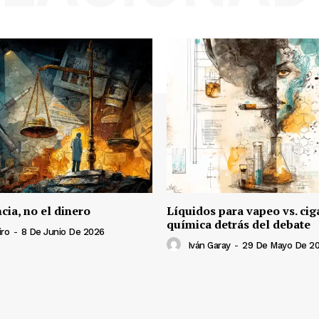
ncia, no el dinero
Líquidos para vapeo vs. ciga
química detrás del debate
iro
-
8 De Junio De 2026
Iván Garay
-
29 De Mayo De 2