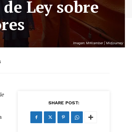
 de Ley sobre
res
Imagen: MrKramber | Midjourney
4
ie
SHARE POST:
a
as últimas