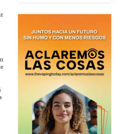
uz
SUBSCRIBIRSE
e
on
re
á
a