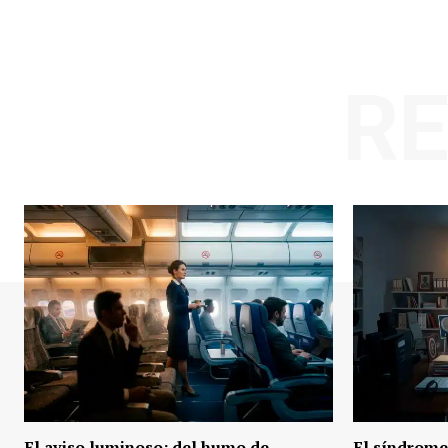
R
El aviso luminoso: del humo de
El síndrome 