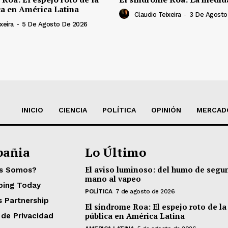
ca en América Latina
Claudio Teixeira
-
3 De Agosto
xeira
-
5 De Agosto De 2026
INICIO
CIENCIA
POLÍTICA
OPINIÓN
MERCAD
añia
Lo Último
El aviso luminoso: del humo de segu
es Somos?
mano al vapeo
ping Today
POLÍTICA
7 de agosto de 2026
s Partnership
El síndrome Roa: El espejo roto de la
pública en América Latina
 de Privacidad