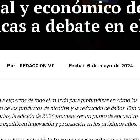
al y económico de
icas a debate en e
Por:
REDACCION VT
Fecha:
6 de mayo de 2024
No te pierdas de l
noticias
a a expertos de todo el mundo para profundizar en cómo las
Suscríbete a nuestro boletín di
o de los productos de nicotina y la reducción de daños. Con 
noticias del vapeo y la reducc
rias, la edición de 2024 promete ser un punto de encuentro
electrónico.
e equilibren innovación y precaución en los próximos años.
Subscribe to our daily clipping
of vaping and tobacco harm re
sus siglas en inglés) ofrece un espacio crítico para debatir