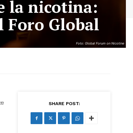
 la nicotina:
l Foro Global
Foto: Global Forum on Nicotine
as últimas
ario y recibe todas las
un
SHARE POST:
ión de daños en tu correo
 and receive all the news
duction in your email.