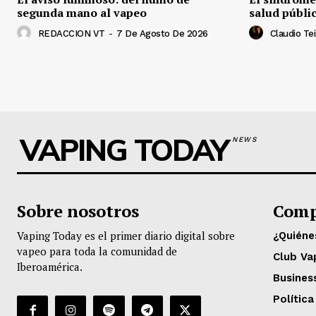
segunda mano al vapeo
salud públi
REDACCION VT
-
7 De Agosto De 2026
Claudio Tei
VAPING TODAY
NEWS
Sobre nosotros
Comp
Vaping Today es el primer diario digital sobre
¿Quién
vapeo para toda la comunidad de
Club Va
Iberoamérica.
Busines
Política