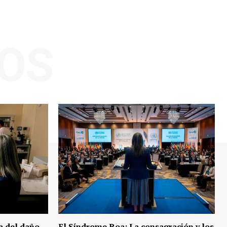
OS
a del daño
El Síndrome Roa: La consagración y los