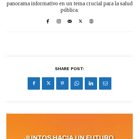
panorama informativo en un tema crucial para la salud
últimas noticias
pública.
Suscríbete a nuestro boletín diario y
recibe todas las noticias del vapeo y la
reducción de daños en tu correo
electrónico.
Subscribe to our daily clipping and
receive all the news of vaping and
tobacco harm reduction in your email.
SHARE POST:
SUBSCRIBIRSE