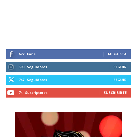
677
Fans
ME GUSTA
590
Seguidores
SEGUIR
747
Seguidores
SEGUIR
74
Suscriptores
SUSCRIBIRTE