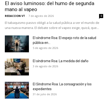
Suscríbete a nuestro boletín diario y
El aviso luminoso: del humo de segunda
recibe todas las noticias del vapeo y la
mano al vapeo
reducción de daños en tu correo
REDACCION VT
-
7 de agosto de 2026
0
electrónico.
El tabaquismo pasivo obligó a la salud pública a ver el mundo de
una nueva manera. El debate sobre el vapeo exige, quizá, que...
Subscribe to our daily clipping and
receive all the news of vaping and
tobacco harm reduction in your email.
El síndrome Roa: El espejo roto de la salud
pública en...
5 de agosto de 2026
SUBSCRIBIRSE
El síndrome Roa: La medida del daño
3 de agosto de 2026
El Síndrome Roa: La consagración y los
expedientes
31 de julio de 2026