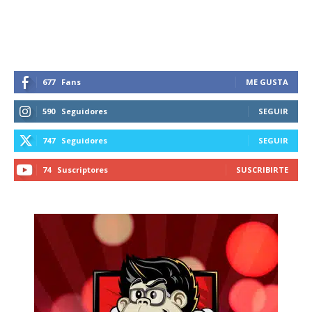
recibe todas las noticias del vapeo y la
reducción de daños en tu correo
electrónico.
Subscribe to our daily clipping and
receive all the news of vaping and
677
Fans
ME GUSTA
tobacco harm reduction in your email.
590
Seguidores
SEGUIR
SUBSCRIBIRSE
747
Seguidores
SEGUIR
74
Suscriptores
SUSCRIBIRTE