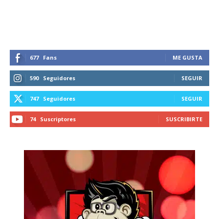
recibe todas las noticias del vapeo y la
reducción de daños en tu correo
electrónico.
Subscribe to our daily clipping and
receive all the news of vaping and
677
Fans
ME GUSTA
tobacco harm reduction in your email.
590
Seguidores
SEGUIR
SUBSCRIBIRSE
747
Seguidores
SEGUIR
74
Suscriptores
SUSCRIBIRTE