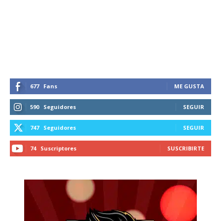
Suscríbete a nuestro boletín diario y
recibe todas las noticias del vapeo y la
reducción de daños en tu correo
electrónico.
Subscribe to our daily clipping and
receive all the news of vaping and
tobacco harm reduction in your email.
677
Fans
ME GUSTA
SUBSCRIBIRSE
590
Seguidores
SEGUIR
747
Seguidores
SEGUIR
74
Suscriptores
SUSCRIBIRTE