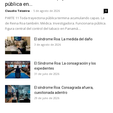
pública en...
Claudio Teixeira
-
5 de agosto de 2026
0
PARTE 11 Toda trayectoria pública termina acumulando capas. La
de Reina Roa también. Médica. Investigadora. Funcionaria pública.
Figura central del control del tabaco en Panamá....
El síndrome Roa: La medida del daño
3 de agosto de 2026
El Síndrome Roa: La consagración y los
expedientes
31 de julio de 2026
El síndrome Roa: Consagrada afuera,
cuestionada adentro
No te pierdas de las
29 de julio de 2026
últimas noticias