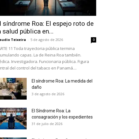
l síndrome Roa: El espejo roto de
a salud pública en...
audio Teixeira
-
5 de agosto de 2026
0
RTE 11 Toda trayectoria pública termina
umulando capas. La de Reina Roa también.
dica. Investigadora. Funcionaria pública. Figura
ntral del control del tabaco en Panamá....
El síndrome Roa: La medida del
daño
as últimas
3 de agosto de 2026
El Síndrome Roa: La
ario y recibe todas las
consagración y los expedientes
ión de daños en tu correo
31 de julio de 2026