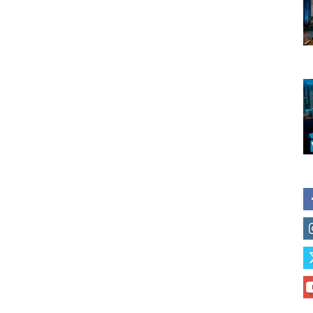
Subscribe to our daily clipping
of vaping and tobacco harm re