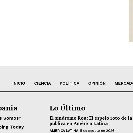
INICIO
CIENCIA
POLÍTICA
OPINIÓN
MERCAD
añia
Lo Último
El síndrome Roa: El espejo roto de la
es Somos?
pública en América Latina
ping Today
AMERICA LATINA
5 de agosto de 2026