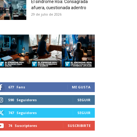
El síndrome Roa: Consagrada
 and receive all the news
afuera, cuestionada adentro
duction in your email.
29 de julio de 2026
SUBSCRIBIRSE
677
Fans
ME GUSTA
590
Seguidores
SEGUIR
747
Seguidores
SEGUIR
74
Suscriptores
SUSCRIBIRTE