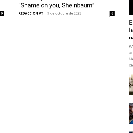
“Shame on you, Sheinbaum”
REDACCION VT
-
9 de octubre de 2025
0
6
E
l
Cl
PA
ac
Mé
ce
No te pierdas de l
noticias
Suscríbete a nuestro boletín di
noticias del vapeo y la reducc
electrónico.