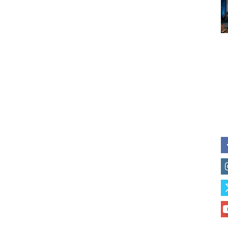
Subscribe to our daily clipping
of vaping and tobacco harm re