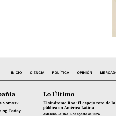
INICIO
CIENCIA
POLÍTICA
OPINIÓN
MERCAD
añia
Lo Último
El síndrome Roa: El espejo roto de la
es Somos?
pública en América Latina
ping Today
AMERICA LATINA
5 de agosto de 2026