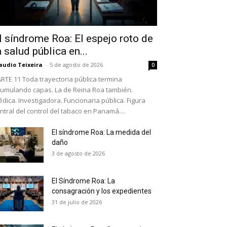
l síndrome Roa: El espejo roto de
a salud pública en...
audio Teixeira
-
5 de agosto de 2026
0
RTE 11 Toda trayectoria pública termina
umulando capas. La de Reina Roa también.
dica. Investigadora. Funcionaria pública. Figura
ntral del control del tabaco en Panamá....
El síndrome Roa: La medida del
daño
as últimas
3 de agosto de 2026
El Síndrome Roa: La
ario y recibe todas las
consagración y los expedientes
ión de daños en tu correo
31 de julio de 2026