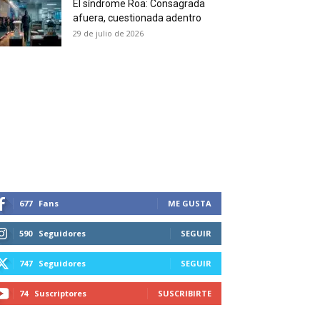
El síndrome Roa: Consagrada
 and receive all the news
afuera, cuestionada adentro
duction in your email.
29 de julio de 2026
SUBSCRIBIRSE
677
Fans
ME GUSTA
590
Seguidores
SEGUIR
747
Seguidores
SEGUIR
74
Suscriptores
SUSCRIBIRTE