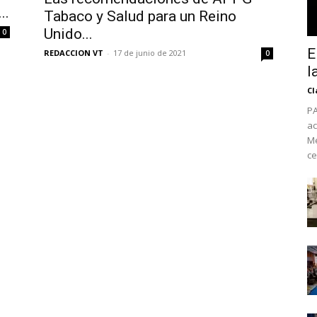
..
Tabaco y Salud para un Reino
Unido...
0
E
REDACCION VT
-
17 de junio de 2021
0
l
Cl
PA
ac
Mé
ce
No te pierdas de l
noticias
Suscríbete a nuestro boletín di
noticias del vapeo y la reducc
electrónico.