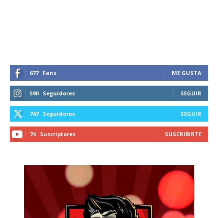
recibe todas las noticias del vapeo y la
reducción de daños en tu correo
electrónico.
Subscribe to our daily clipping and
receive all the news of vaping and
tobacco harm reduction in your email.
677
Fans
ME GUSTA
590
Seguidores
SEGUIR
SUBSCRIBIRSE
747
Seguidores
SEGUIR
74
Suscriptores
SUSCRIBIRTE