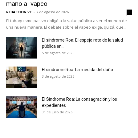
mano al vapeo
REDACCION VT
-
7 de agosto de 2026
0
El tabaquismo pasivo obligó a la salud pública a ver el mundo de
una nueva manera. El debate sobre el vapeo exige, quizá, que...
El síndrome Roa: El espejo roto de la salud
pública en...
5 de agosto de 2026
El síndrome Roa: La medida del daño
3 de agosto de 2026
El Síndrome Roa: La consagración y los
expedientes
No te pierdas de las
31 de julio de 2026
últimas noticias
Suscríbete a nuestro boletín diario y