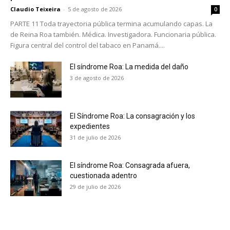
Claudio Teixeira
-
5 de agosto de 2026
0
PARTE 11 Toda trayectoria pública termina acumulando capas. La
de Reina Roa también. Médica. Investigadora. Funcionaria pública.
Figura central del control del tabaco en Panamá....
El síndrome Roa: La medida del daño
3 de agosto de 2026
El Síndrome Roa: La consagración y los
expedientes
31 de julio de 2026
El síndrome Roa: Consagrada afuera,
cuestionada adentro
No te pierdas de las
29 de julio de 2026
últimas noticias
Suscríbete a nuestro boletín diario y