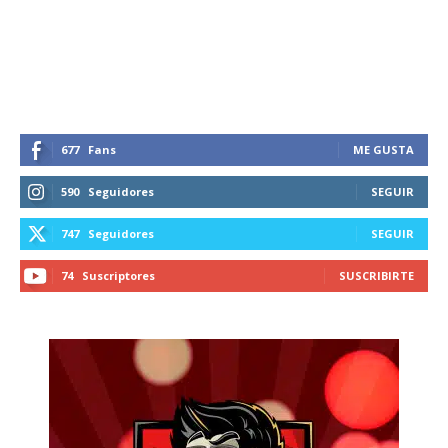
recibe todas las noticias del vapeo y la
reducción de daños en tu correo
electrónico.
Subscribe to our daily clipping and
receive all the news of vaping and
tobacco harm reduction in your email.
677
Fans
ME GUSTA
590
Seguidores
SEGUIR
SUBSCRIBIRSE
747
Seguidores
SEGUIR
74
Suscriptores
SUSCRIBIRTE