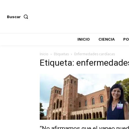
Buscar
INICIO
CIENCIA
PO
Inicio
Etiquetas
Enfermedades cardíacas
Etiqueta: enfermedade
“No afirmamos que el vapeo pue