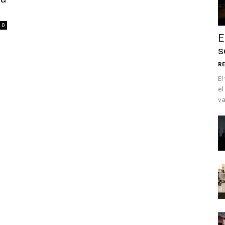
0
E
s
RE
El
el
va
No te pierdas de l
noticias
Suscríbete a nuestro boletín di
noticias del vapeo y la reducc
electrónico.
Subscribe to our daily clipping