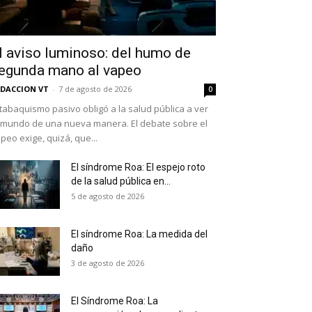
l aviso luminoso: del humo de
egunda mano al vapeo
DACCION VT
-
7 de agosto de 2026
0
 tabaquismo pasivo obligó a la salud pública a ver
 mundo de una nueva manera. El debate sobre el
peo exige, quizá, que...
El síndrome Roa: El espejo roto
de la salud pública en...
as últimas
5 de agosto de 2026
El síndrome Roa: La medida del
daño
ario y recibe todas las
3 de agosto de 2026
ión de daños en tu correo
El Síndrome Roa: La
 and receive all the news