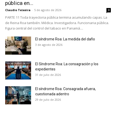
pública en...
Claudio Teixeira
-
5 de agosto de 2026
0
PARTE 11 Toda trayectoria pública termina acumulando capas. La
de Reina Roa también. Médica. Investigadora. Funcionaria pública.
Figura central del control del tabaco en Panamá....
El síndrome Roa: La medida del daño
3 de agosto de 2026
El Síndrome Roa: La consagración y los
expedientes
31 de julio de 2026
El síndrome Roa: Consagrada afuera,
cuestionada adentro
No te pierdas de las
29 de julio de 2026
últimas noticias