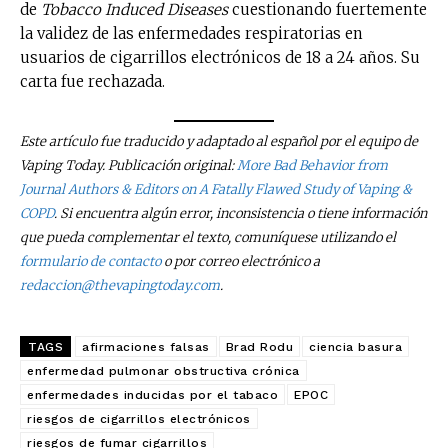
de
Tobacco Induced Diseases
cuestionando fuertemente
la validez de las enfermedades respiratorias en
usuarios de cigarrillos electrónicos de 18 a 24 años. Su
carta fue rechazada.
Este artículo fue traducido y adaptado al español por el equipo de
Vaping Today. Publicación original:
More Bad Behavior from
Journal Authors & Editors on A Fatally Flawed Study of Vaping &
COPD
. Si encuentra algún error, inconsistencia o tiene información
No te pierdas de las
que pueda complementar el texto, comuníquese utilizando el
últimas noticias
formulario de contacto
o por correo electrónico a
redaccion@thevapingtoday.com
.
Suscríbete a nuestro boletín diario y
recibe todas las noticias del vapeo y la
TAGS
afirmaciones falsas
Brad Rodu
ciencia basura
reducción de daños en tu correo
electrónico.
enfermedad pulmonar obstructiva crónica
enfermedades inducidas por el tabaco
EPOC
Subscribe to our daily clipping and
riesgos de cigarrillos electrónicos
receive all the news of vaping and
riesgos de fumar cigarrillos