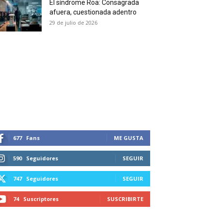
El síndrome Roa: Consagrada
 and receive all the news
afuera, cuestionada adentro
duction in your email.
29 de julio de 2026
SUBSCRIBIRSE
677
Fans
ME GUSTA
590
Seguidores
SEGUIR
747
Seguidores
SEGUIR
74
Suscriptores
SUSCRIBIRTE