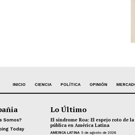
INICIO
CIENCIA
POLÍTICA
OPINIÓN
MERCAD
añia
Lo Último
El síndrome Roa: El espejo roto de la
es Somos?
pública en América Latina
ping Today
AMERICA LATINA
5 de agosto de 2026