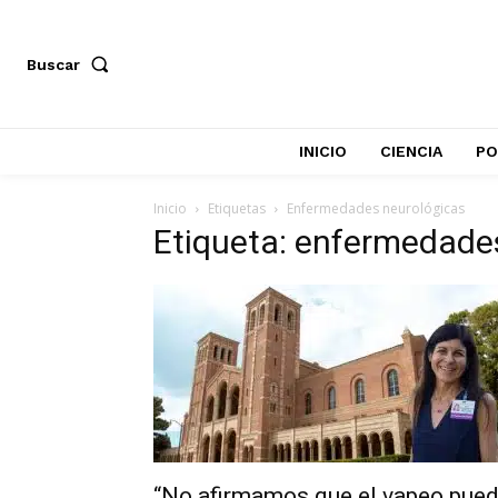
Buscar
INICIO
CIENCIA
PO
Inicio
Etiquetas
Enfermedades neurológicas
Etiqueta: enfermedade
“No afirmamos que el vapeo pue