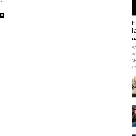
0
E
l
Cl
PA
ac
Mé
ce
No te pierdas de l
noticias
Suscríbete a nuestro boletín di
noticias del vapeo y la reducc
electrónico.