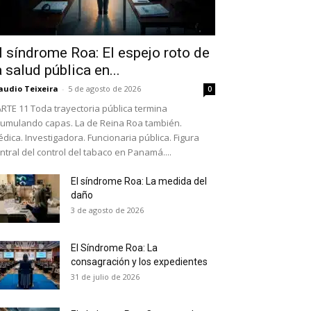
l síndrome Roa: El espejo roto de
a salud pública en...
audio Teixeira
-
5 de agosto de 2026
0
RTE 11 Toda trayectoria pública termina
umulando capas. La de Reina Roa también.
dica. Investigadora. Funcionaria pública. Figura
ntral del control del tabaco en Panamá....
El síndrome Roa: La medida del
daño
as últimas
3 de agosto de 2026
El Síndrome Roa: La
ario y recibe todas las
consagración y los expedientes
ión de daños en tu correo
31 de julio de 2026