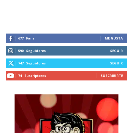
recibe todas las noticias del vapeo y la
reducción de daños en tu correo
electrónico.
Subscribe to our daily clipping and
receive all the news of vaping and
677
Fans
ME GUSTA
tobacco harm reduction in your email.
590
Seguidores
SEGUIR
SUBSCRIBIRSE
747
Seguidores
SEGUIR
74
Suscriptores
SUSCRIBIRTE