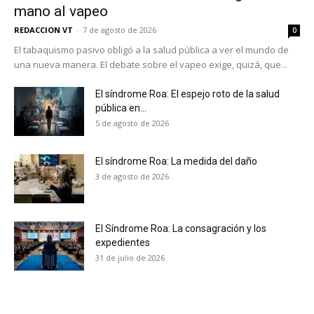
mano al vapeo
REDACCION VT
-
7 de agosto de 2026
0
El tabaquismo pasivo obligó a la salud pública a ver el mundo de
una nueva manera. El debate sobre el vapeo exige, quizá, que...
El síndrome Roa: El espejo roto de la salud
pública en...
5 de agosto de 2026
El síndrome Roa: La medida del daño
3 de agosto de 2026
El Síndrome Roa: La consagración y los
expedientes
No te pierdas de las
31 de julio de 2026
últimas noticias
Suscríbete a nuestro boletín diario y