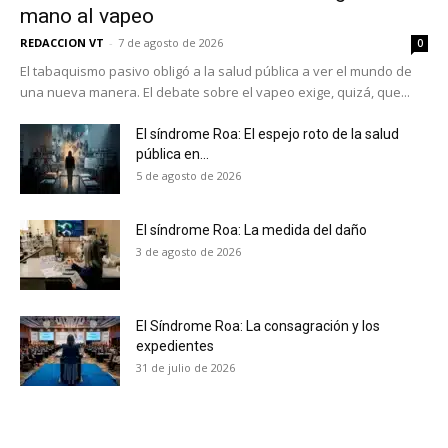
mano al vapeo
REDACCION VT
-
7 de agosto de 2026
0
El tabaquismo pasivo obligó a la salud pública a ver el mundo de
una nueva manera. El debate sobre el vapeo exige, quizá, que...
El síndrome Roa: El espejo roto de la salud
pública en...
5 de agosto de 2026
El síndrome Roa: La medida del daño
3 de agosto de 2026
El Síndrome Roa: La consagración y los
expedientes
No te pierdas de las
31 de julio de 2026
últimas noticias
Suscríbete a nuestro boletín diario y