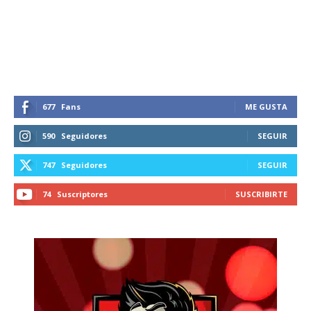
recibe todas las noticias del vapeo y la
reducción de daños en tu correo
electrónico.
Subscribe to our daily clipping and
receive all the news of vaping and
tobacco harm reduction in your email.
677
Fans
ME GUSTA
590
Seguidores
SEGUIR
SUBSCRIBIRSE
747
Seguidores
SEGUIR
74
Suscriptores
SUSCRIBIRTE