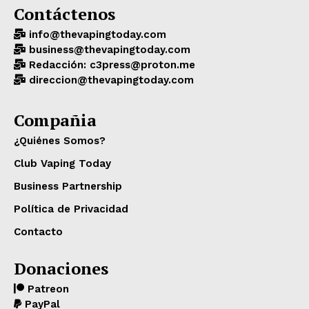
Contáctenos
info@thevapingtoday.com
business@thevapingtoday.com
Redacción: c3press@proton.me
direccion@thevapingtoday.com
Compañia
¿Quiénes Somos?
Club Vaping Today
Business Partnership
Política de Privacidad
Contacto
Donaciones
Patreon
PayPal