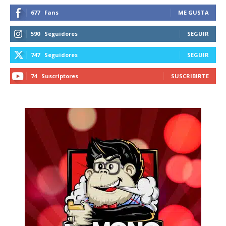
677
Fans
ME GUSTA
590
Seguidores
SEGUIR
747
Seguidores
SEGUIR
74
Suscriptores
SUSCRIBIRTE