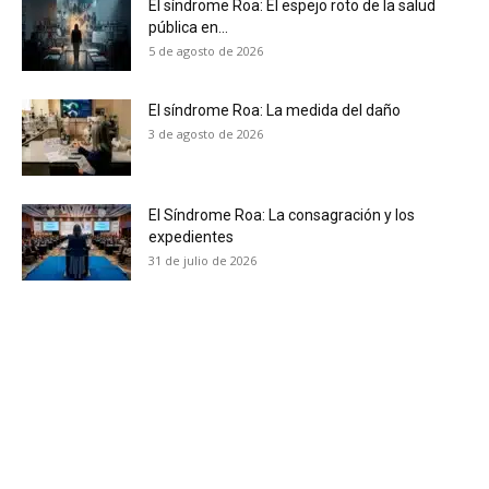
El síndrome Roa: El espejo roto de la salud
pública en...
5 de agosto de 2026
No te pierdas de las
El síndrome Roa: La medida del daño
últimas noticias
3 de agosto de 2026
Suscríbete a nuestro boletín diario y
recibe todas las noticias del vapeo y la
El Síndrome Roa: La consagración y los
reducción de daños en tu correo
expedientes
electrónico.
31 de julio de 2026
Subscribe to our daily clipping and
receive all the news of vaping and
tobacco harm reduction in your email.
SUBSCRIBIRSE