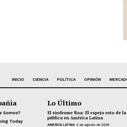
INICIO
CIENCIA
POLÍTICA
OPINIÓN
MERCAD
añia
Lo Último
El síndrome Roa: El espejo roto de la
es Somos?
pública en América Latina
ping Today
AMERICA LATINA
5 de agosto de 2026