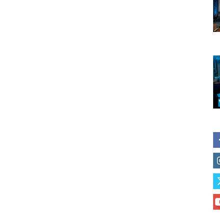
Subscribe to our daily clipping
of vaping and tobacco harm re