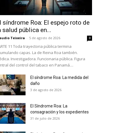
l síndrome Roa: El espejo roto de
a salud pública en...
audio Teixeira
-
5 de agosto de 2026
0
RTE 11 Toda trayectoria pública termina
umulando capas. La de Reina Roa también.
dica. Investigadora. Funcionaria pública. Figura
ntral del control del tabaco en Panamá....
El síndrome Roa: La medida del
daño
as últimas
3 de agosto de 2026
El Síndrome Roa: La
ario y recibe todas las
consagración y los expedientes
ión de daños en tu correo
31 de julio de 2026