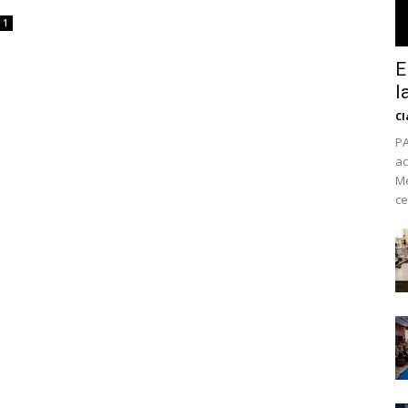
1
E
l
Cl
PA
ac
Mé
ce
No te pierdas de l
noticias
Suscríbete a nuestro boletín di
noticias del vapeo y la reducc
electrónico.