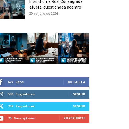
El síndrome Roa: Consagrada
 and receive all the news
afuera, cuestionada adentro
duction in your email.
29 de julio de 2026
SUBSCRIBIRSE
677
Fans
ME GUSTA
590
Seguidores
SEGUIR
747
Seguidores
SEGUIR
74
Suscriptores
SUSCRIBIRTE