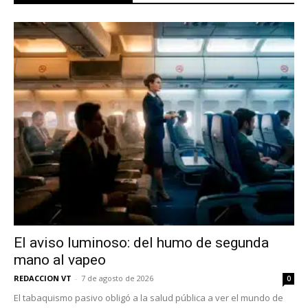
No te pierdas de las
El aviso luminoso: del humo de segunda
últimas noticias
mano al vapeo
Suscríbete a nuestro boletín diario y
REDACCION VT
-
7 de agosto de 2026
0
recibe todas las noticias del vapeo y la
El tabaquismo pasivo obligó a la salud pública a ver el mundo de
reducción de daños en tu correo