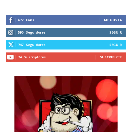
677
Fans
ME GUSTA
590
Seguidores
SEGUIR
747
Seguidores
SEGUIR
74
Suscriptores
SUSCRIBIRTE