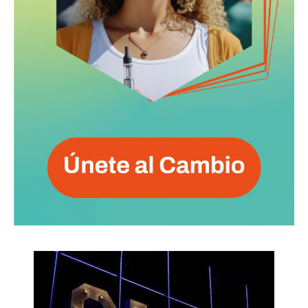
No te pierdas de las
últimas noticias
Suscríbete a nuestro boletín diario y
recibe todas las noticias del vapeo y la
reducción de daños en tu correo
electrónico.
Subscribe to our daily clipping and
receive all the news of vaping and
tobacco harm reduction in your email.
SUBSCRIBIRSE