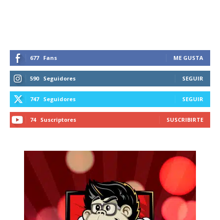
recibe todas las noticias del vapeo y la
reducción de daños en tu correo
electrónico.
Subscribe to our daily clipping and
receive all the news of vaping and
677
Fans
ME GUSTA
tobacco harm reduction in your email.
590
Seguidores
SEGUIR
SUBSCRIBIRSE
747
Seguidores
SEGUIR
74
Suscriptores
SUSCRIBIRTE