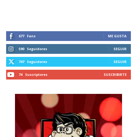
recibe todas las noticias del vapeo y la
reducción de daños en tu correo
electrónico.
Subscribe to our daily clipping and
receive all the news of vaping and
677
Fans
ME GUSTA
tobacco harm reduction in your email.
590
Seguidores
SEGUIR
SUBSCRIBIRSE
747
Seguidores
SEGUIR
74
Suscriptores
SUSCRIBIRTE