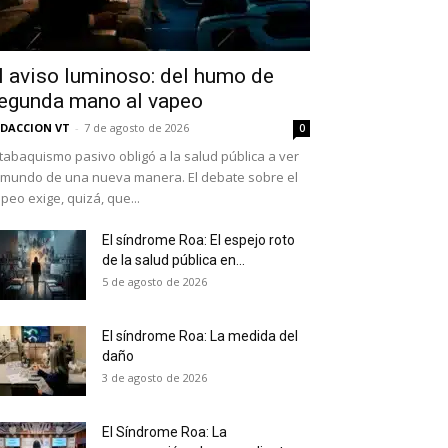
l aviso luminoso: del humo de
egunda mano al vapeo
DACCION VT
-
7 de agosto de 2026
0
 tabaquismo pasivo obligó a la salud pública a ver
 mundo de una nueva manera. El debate sobre el
peo exige, quizá, que...
El síndrome Roa: El espejo roto
de la salud pública en...
as últimas
5 de agosto de 2026
El síndrome Roa: La medida del
daño
ario y recibe todas las
3 de agosto de 2026
ión de daños en tu correo
El Síndrome Roa: La
 and receive all the news