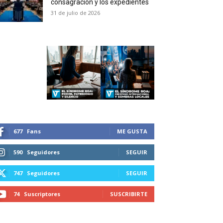
consagración y los expedientes
duction in your email.
31 de julio de 2026
SUBSCRIBIRSE
677
Fans
ME GUSTA
590
Seguidores
SEGUIR
747
Seguidores
SEGUIR
74
Suscriptores
SUSCRIBIRTE