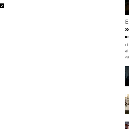
2
E
s
RE
El
el
va
No te pierdas de l
noticias
Suscríbete a nuestro boletín di
noticias del vapeo y la reducc
electrónico.
Subscribe to our daily clipping