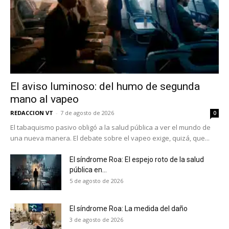
El aviso luminoso: del humo de segunda
mano al vapeo
REDACCION VT
-
7 de agosto de 2026
0
No te pierdas de las
El tabaquismo pasivo obligó a la salud pública a ver el mundo de
últimas noticias
una nueva manera. El debate sobre el vapeo exige, quizá, que...
Suscríbete a nuestro boletín diario y
El síndrome Roa: El espejo roto de la salud
pública en...
recibe todas las noticias del vapeo y la
reducción de daños en tu correo
5 de agosto de 2026
electrónico.
El síndrome Roa: La medida del daño
Subscribe to our daily clipping and
3 de agosto de 2026
receive all the news of vaping and