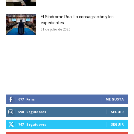
tobacco harm reduction in your email.
El Síndrome Roa: La consagración y los
SUBSCRIBIRSE
expedientes
31 de julio de 2026
677
Fans
ME GUSTA
590
Seguidores
SEGUIR
747
Seguidores
SEGUIR