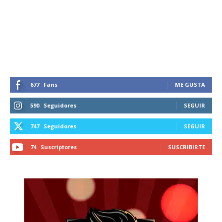
Suscríbete a nuestro boletín diario y
recibe todas las noticias del vapeo y la
reducción de daños en tu correo
electrónico.
Subscribe to our daily clipping and
receive all the news of vaping and
tobacco harm reduction in your email.
677
Fans
ME GUSTA
SUBSCRIBIRSE
590
Seguidores
SEGUIR
747
Seguidores
SEGUIR
74
Suscriptores
SUSCRIBIRTE