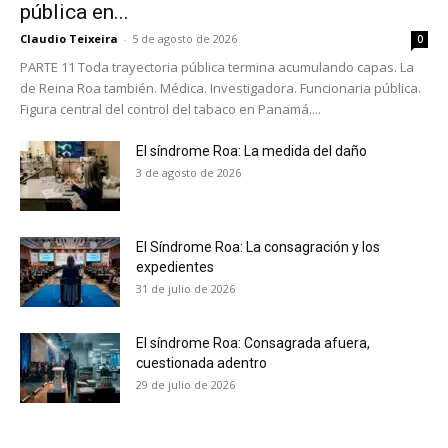
pública en...
Claudio Teixeira
-
5 de agosto de 2026
0
PARTE 11 Toda trayectoria pública termina acumulando capas. La
de Reina Roa también. Médica. Investigadora. Funcionaria pública.
Figura central del control del tabaco en Panamá....
El síndrome Roa: La medida del daño
3 de agosto de 2026
El Síndrome Roa: La consagración y los
expedientes
31 de julio de 2026
El síndrome Roa: Consagrada afuera,
cuestionada adentro
No te pierdas de las
29 de julio de 2026
últimas noticias