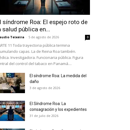
l síndrome Roa: El espejo roto de
a salud pública en...
audio Teixeira
-
5 de agosto de 2026
0
RTE 11 Toda trayectoria pública termina
umulando capas. La de Reina Roa también.
dica. Investigadora. Funcionaria pública. Figura
ntral del control del tabaco en Panamá....
El síndrome Roa: La medida del
daño
as últimas
3 de agosto de 2026
El Síndrome Roa: La
ario y recibe todas las
consagración y los expedientes
ión de daños en tu correo
31 de julio de 2026