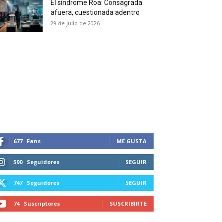
El síndrome Roa: Consagrada
 and receive all the news
afuera, cuestionada adentro
duction in your email.
29 de julio de 2026
SUBSCRIBIRSE
677
Fans
ME GUSTA
590
Seguidores
SEGUIR
747
Seguidores
SEGUIR
74
Suscriptores
SUSCRIBIRTE