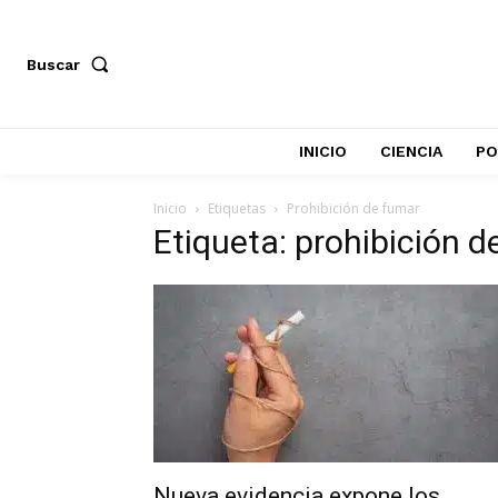
Buscar
INICIO
CIENCIA
PO
Inicio
Etiquetas
Prohibición de fumar
Etiqueta: prohibición d
Nueva evidencia expone los