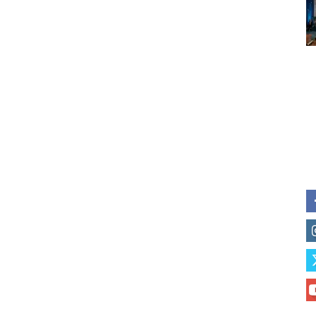
Subscribe to our daily clipping
of vaping and tobacco harm re