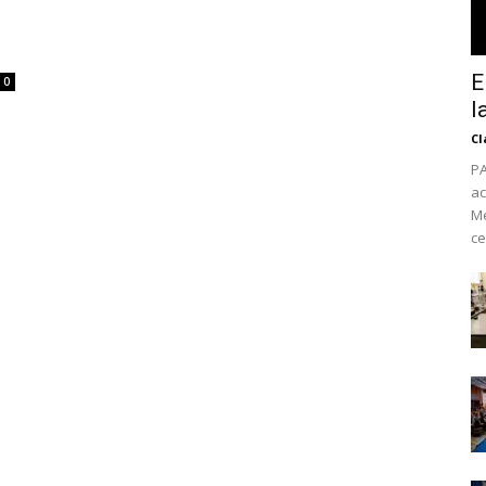
E
0
l
Cl
PA
ac
Mé
ce
No te pierdas de l
noticias
Suscríbete a nuestro boletín di
noticias del vapeo y la reducc
electrónico.