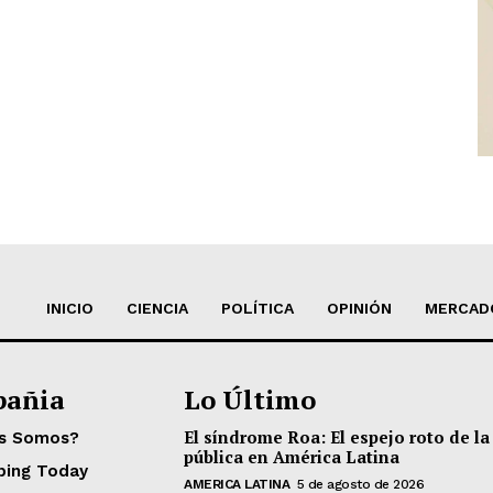
INICIO
CIENCIA
POLÍTICA
OPINIÓN
MERCAD
añia
Lo Último
El síndrome Roa: El espejo roto de la
es Somos?
pública en América Latina
ping Today
AMERICA LATINA
5 de agosto de 2026