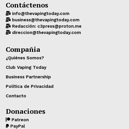
Contáctenos
info@thevapingtoday.com
business@thevapingtoday.com
Redacción: c3press@proton.me
direccion@thevapingtoday.com
Compañia
¿Quiénes Somos?
Club Vaping Today
Business Partnership
Política de Privacidad
Contacto
Donaciones
Patreon
PayPal