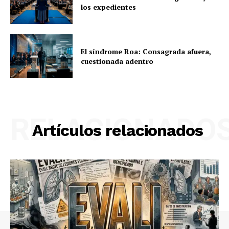
los expedientes
El síndrome Roa: Consagrada afuera,
cuestionada adentro
RELACIONADO
Artículos relacionados