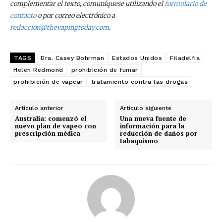
complementar el texto, comuníquese utilizando el
formulario de
contacto
o por correo electrónico a
redaccion@thevapingtoday.com
.
TAGS
Dra. Casey Bohrman
Estados Unidos
Filadelfia
Helen Redmond
prohibición de fumar
prohibición de vapear
tratamiento contra las drogas
Artículo anterior
Artículo siguiente
Australia: comenzó el
Una nueva fuente de
nuevo plan de vapeo con
información para la
prescripción médica
reducción de daños por
tabaquismo
No te pierdas de las
últimas noticias
Suscríbete a nuestro boletín diario y
recibe todas las noticias del vapeo y la