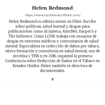
reducción de daños en tu correo
Helen Redmond
electrónico.
https://www.liquidhandcuffsdoc.com/
Subscribe to our daily clipping and
Helen Redmond es editora senior en Filter. Escribe
receive all the news of vaping and
sobre políticas, salud mental y drogas para
tobacco harm reduction in your email.
publicaciones como Al Jazeera, AlterNet, Harper's y
The Influence. Como LCSW, trabaja con usuarios de
SUBSCRIBIRSE
drogas en entornos médicos y comunitarios de salud
mental. Especialista en reducción de daños por tabaco,
ofrece formación y consultoría en salud mental, uso de
nicotina y THR y, en 2016, organizó la primera
Conferencia sobre Reducción de Daños en el Tabaco en
Estados Unidos. Helen también es directora de
documentales.