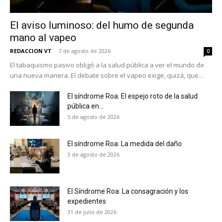
Suscríbete a nuestro boletín diario y
El aviso luminoso: del humo de segunda
recibe todas las noticias del vapeo y la
reducción de daños en tu correo
mano al vapeo
electrónico.
REDACCION VT
-
7 de agosto de 2026
0
El tabaquismo pasivo obligó a la salud pública a ver el mundo de
Subscribe to our daily clipping and
una nueva manera. El debate sobre el vapeo exige, quizá, que...
receive all the news of vaping and
tobacco harm reduction in your email.
El síndrome Roa: El espejo roto de la salud
pública en...
SUBSCRIBIRSE
5 de agosto de 2026
El síndrome Roa: La medida del daño
3 de agosto de 2026
El Síndrome Roa: La consagración y los
expedientes
31 de julio de 2026