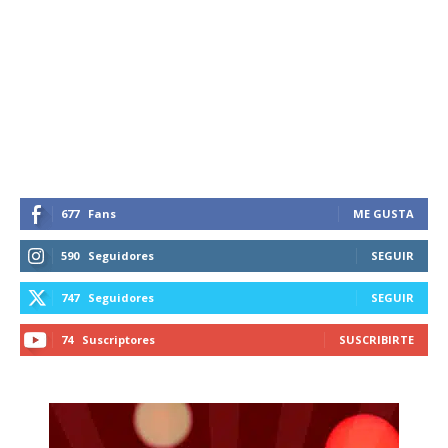
677
Fans
ME GUSTA
590
Seguidores
SEGUIR
747
Seguidores
SEGUIR
74
Suscriptores
SUSCRIBIRTE