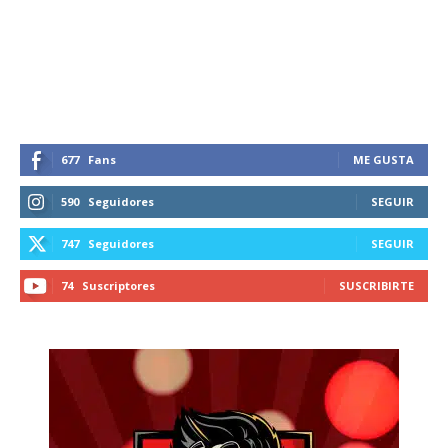
677
Fans
ME GUSTA
590
Seguidores
SEGUIR
747
Seguidores
SEGUIR
74
Suscriptores
SUSCRIBIRTE