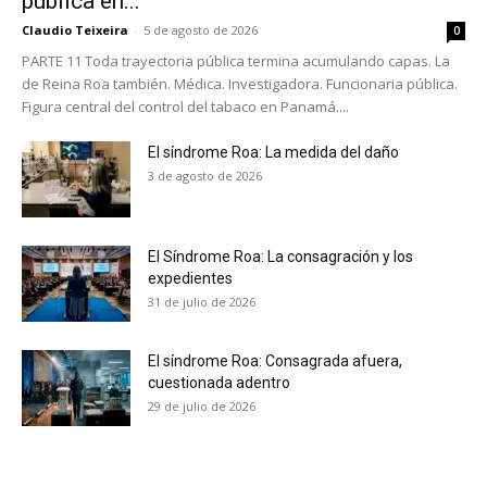
pública en...
Suscríbete a nuestro boletín diario y
recibe todas las noticias del vapeo y la
Claudio Teixeira
-
5 de agosto de 2026
0
reducción de daños en tu correo
PARTE 11 Toda trayectoria pública termina acumulando capas. La
electrónico.
de Reina Roa también. Médica. Investigadora. Funcionaria pública.
Figura central del control del tabaco en Panamá....
Subscribe to our daily clipping and
receive all the news of vaping and
El síndrome Roa: La medida del daño
tobacco harm reduction in your email.
3 de agosto de 2026
SUBSCRIBIRSE
El Síndrome Roa: La consagración y los
expedientes
31 de julio de 2026
El síndrome Roa: Consagrada afuera,
cuestionada adentro
29 de julio de 2026