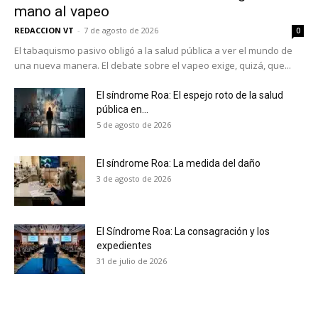
mano al vapeo
REDACCION VT
-
7 de agosto de 2026
0
El tabaquismo pasivo obligó a la salud pública a ver el mundo de
una nueva manera. El debate sobre el vapeo exige, quizá, que...
El síndrome Roa: El espejo roto de la salud
pública en...
5 de agosto de 2026
El síndrome Roa: La medida del daño
3 de agosto de 2026
El Síndrome Roa: La consagración y los
expedientes
No te pierdas de las
31 de julio de 2026
últimas noticias
Suscríbete a nuestro boletín diario y