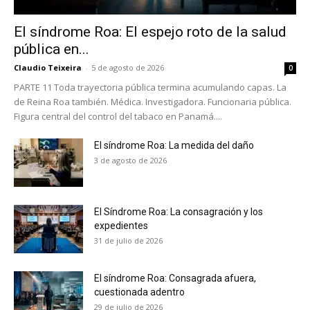
El síndrome Roa: El espejo roto de la salud
pública en...
Claudio Teixeira
-
5 de agosto de 2026
0
PARTE 11 Toda trayectoria pública termina acumulando capas. La
de Reina Roa también. Médica. Investigadora. Funcionaria pública.
Figura central del control del tabaco en Panamá....
No te pierdas de las
últimas noticias
El síndrome Roa: La medida del daño
3 de agosto de 2026
Suscríbete a nuestro boletín diario y
recibe todas las noticias del vapeo y la
reducción de daños en tu correo
El Síndrome Roa: La consagración y los
electrónico.
expedientes
31 de julio de 2026
Subscribe to our daily clipping and
receive all the news of vaping and
El síndrome Roa: Consagrada afuera,
tobacco harm reduction in your email.
cuestionada adentro
29 de julio de 2026