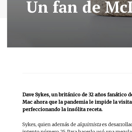
Un fan de McD
Dave Sykes, un británico de 32 años fanático 
Mac ahora que la pandemia le impide la visita
perfeccionando la insólita receta.
Sykes, quien además de
alquimista
es desarrolla
intento número 25. Para hacerlo usó una mezcla 