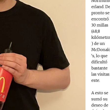
Northum
erland. D
pronto se
encontró 
30 millas
(48,8
kilómetr
) de un
McDonal
‘s, lo que
dificultó
bastante
las visitas
este.
A esto se
sumó su
deseo de