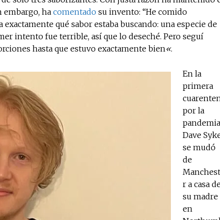
in embargo, ha
comentado
su invento: “He comido
ía exactamente qué sabor estaba buscando: una especie de
er intento fue terrible, así que lo deseché. Pero seguí
No te pierdas de l
orciones hasta que estuvo exactamente bien
«
.
noticias
En la
primera
Suscríbete a nuestro boletín di
noticias del vapeo y la reducc
cuarente
electrónico.
por la
pandemi
Subscribe to our daily clipping
Dave Syk
of vaping and tobacco harm re
se mudó
de
Manches
r a casa d
su madre
en