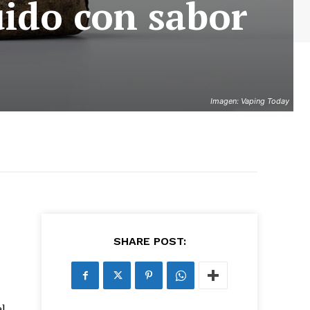
uido con sabor
Imagen: Vaping Today
SHARE POST:
el