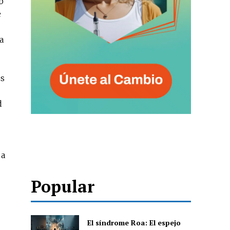
b
e
a
os
d
 a
Popular
El síndrome Roa: El espejo