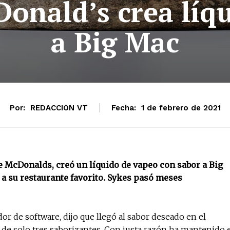
onald’s crea líq
a Big Mac
Por:
REDACCION VT
Fecha:
1 de febrero de 2021
de McDonalds, creó un líquido de vapeo con sabor a Big
 a su restaurante favorito. Sykes pasó meses
dor de software, dijo que llegó al sabor deseado en el
de solo tres saborizantes. Con justa razón ha mantenido 