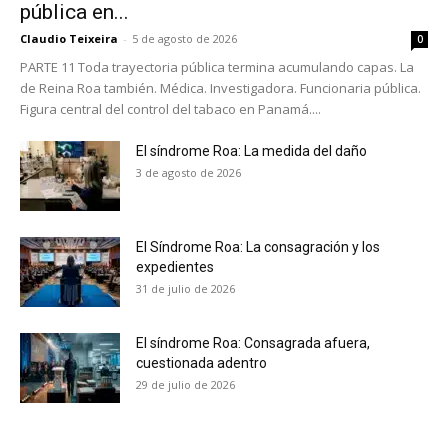
pública en...
Claudio Teixeira
-
5 de agosto de 2026
0
PARTE 11 Toda trayectoria pública termina acumulando capas. La
de Reina Roa también. Médica. Investigadora. Funcionaria pública.
Figura central del control del tabaco en Panamá....
El síndrome Roa: La medida del daño
3 de agosto de 2026
El Síndrome Roa: La consagración y los
expedientes
31 de julio de 2026
El síndrome Roa: Consagrada afuera,
cuestionada adentro
No te pierdas de las
29 de julio de 2026
últimas noticias