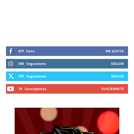
Suscríbete a nuestro boletín diario y
recibe todas las noticias del vapeo y la
reducción de daños en tu correo
electrónico.
Subscribe to our daily clipping and
receive all the news of vaping and
tobacco harm reduction in your email.
677
Fans
ME GUSTA
SUBSCRIBIRSE
590
Seguidores
SEGUIR
747
Seguidores
SEGUIR
74
Suscriptores
SUSCRIBIRTE