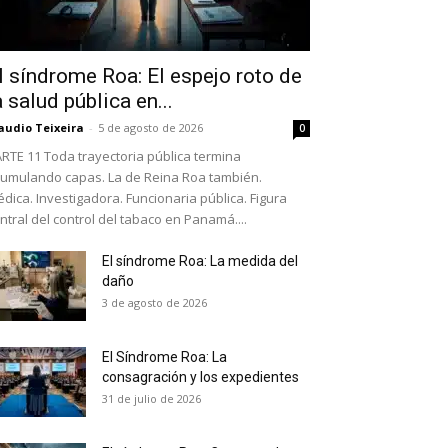
l síndrome Roa: El espejo roto de
a salud pública en...
audio Teixeira
-
5 de agosto de 2026
0
RTE 11 Toda trayectoria pública termina
umulando capas. La de Reina Roa también.
dica. Investigadora. Funcionaria pública. Figura
ntral del control del tabaco en Panamá....
El síndrome Roa: La medida del
daño
as últimas
3 de agosto de 2026
El Síndrome Roa: La
ario y recibe todas las
consagración y los expedientes
ión de daños en tu correo
31 de julio de 2026