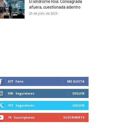
El síndrome Roa: Consagrada
 and receive all the news
afuera, cuestionada adentro
duction in your email.
29 de julio de 2026
SUBSCRIBIRSE
677
Fans
ME GUSTA
590
Seguidores
SEGUIR
747
Seguidores
SEGUIR
74
Suscriptores
SUSCRIBIRTE