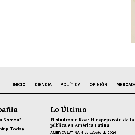
INICIO
CIENCIA
POLÍTICA
OPINIÓN
MERCAD
añia
Lo Último
El síndrome Roa: El espejo roto de la
es Somos?
pública en América Latina
ping Today
AMERICA LATINA
5 de agosto de 2026