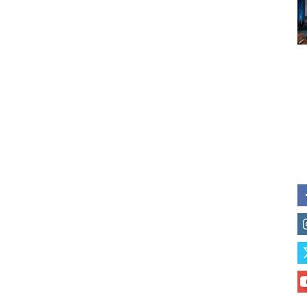
Subscribe to our daily clipping
of vaping and tobacco harm re