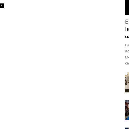
5
E
l
Cl
PA
ac
Mé
ce
No te pierdas de l
noticias
Suscríbete a nuestro boletín di
noticias del vapeo y la reducc
electrónico.