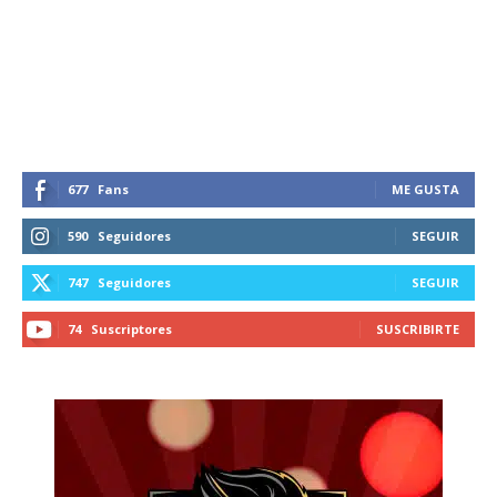
Suscríbete a nuestro boletín diario y
recibe todas las noticias del vapeo y la
reducción de daños en tu correo
electrónico.
Subscribe to our daily clipping and
receive all the news of vaping and
tobacco harm reduction in your email.
677
Fans
ME GUSTA
SUBSCRIBIRSE
590
Seguidores
SEGUIR
747
Seguidores
SEGUIR
74
Suscriptores
SUSCRIBIRTE