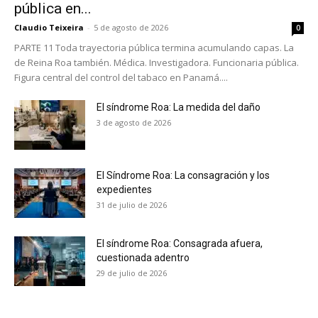
pública en...
Claudio Teixeira
-
5 de agosto de 2026
0
PARTE 11 Toda trayectoria pública termina acumulando capas. La
de Reina Roa también. Médica. Investigadora. Funcionaria pública.
Figura central del control del tabaco en Panamá....
El síndrome Roa: La medida del daño
3 de agosto de 2026
El Síndrome Roa: La consagración y los
expedientes
31 de julio de 2026
El síndrome Roa: Consagrada afuera,
cuestionada adentro
No te pierdas de las
29 de julio de 2026
últimas noticias