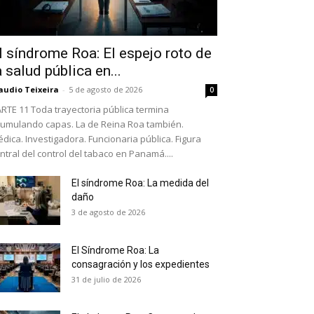
l síndrome Roa: El espejo roto de
a salud pública en...
audio Teixeira
-
5 de agosto de 2026
0
RTE 11 Toda trayectoria pública termina
umulando capas. La de Reina Roa también.
dica. Investigadora. Funcionaria pública. Figura
ntral del control del tabaco en Panamá....
El síndrome Roa: La medida del
daño
as últimas
3 de agosto de 2026
El Síndrome Roa: La
ario y recibe todas las
consagración y los expedientes
ión de daños en tu correo
31 de julio de 2026