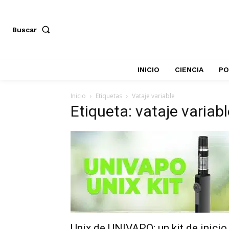
Buscar
INICIO
CIENCIA
PO
Inicio
Etiquetas
Vataje variable
Etiqueta: vataje variab
Unix de UNIVAPO: un kit de inicio