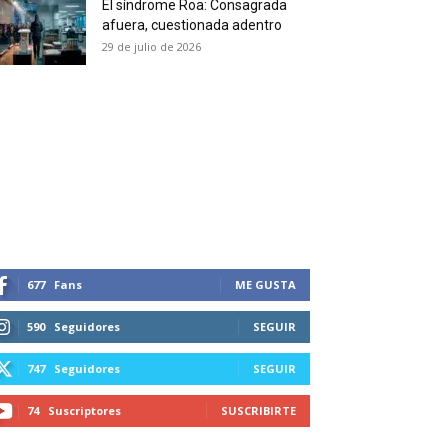
El síndrome Roa: Consagrada
 and receive all the news
afuera, cuestionada adentro
duction in your email.
29 de julio de 2026
SUBSCRIBIRSE
677
Fans
ME GUSTA
590
Seguidores
SEGUIR
747
Seguidores
SEGUIR
74
Suscriptores
SUSCRIBIRTE