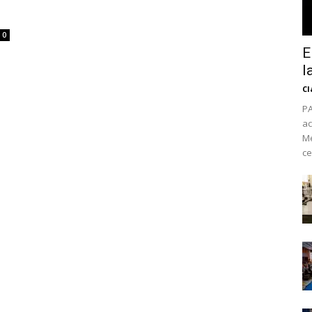
0
E
l
Cl
PA
ac
Mé
ce
No te pierdas de l
noticias
Suscríbete a nuestro boletín di
noticias del vapeo y la reducc
electrónico.