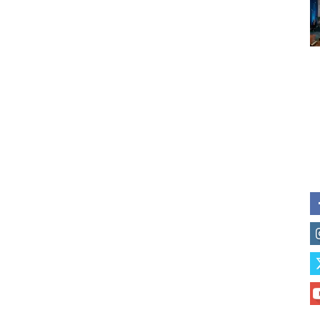
Subscribe to our daily clipping
of vaping and tobacco harm re