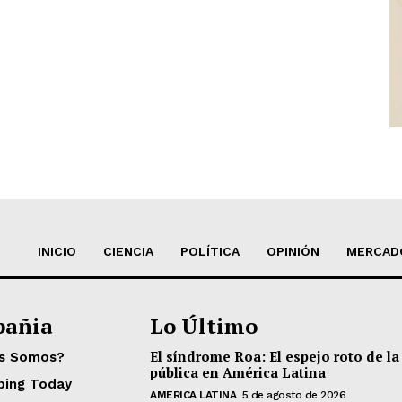
INICIO
CIENCIA
POLÍTICA
OPINIÓN
MERCAD
añia
Lo Último
El síndrome Roa: El espejo roto de la
es Somos?
pública en América Latina
ping Today
AMERICA LATINA
5 de agosto de 2026