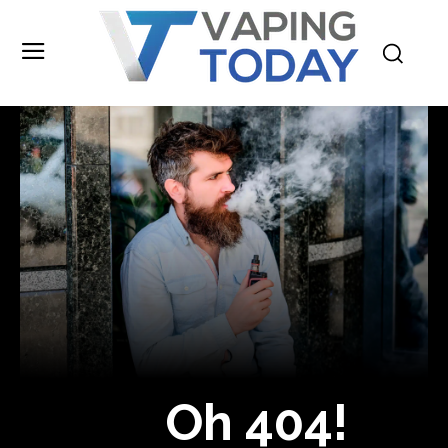
No te pierdas de las
últimas noticias
Suscríbete a nuestro boletín diario y
recibe todas las noticias del vapeo y la
reducción de daños en tu correo
electrónico.
Subscribe to our daily clipping and
Oh 404!
receive all the news of vaping and
tobacco harm reduction in your email.