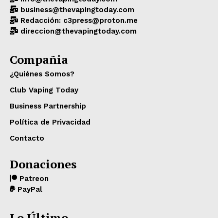
business@thevapingtoday.com
Redacción: c3press@proton.me
direccion@thevapingtoday.com
Compañia
¿Quiénes Somos?
Club Vaping Today
Business Partnership
Política de Privacidad
Contacto
Donaciones
Patreon
PayPal
Lo Último