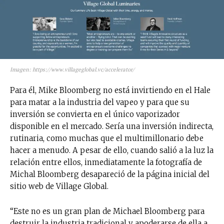
No te pierdas de las
últimas noticias
Imagen: https://www.villageglobal.vc/accelerator/
Suscríbete a nuestro boletín diario y
Para él, Mike Bloomberg no está invirtiendo en el Hale
recibe todas las noticias del vapeo y la
para matar a la industria del vapeo y para que su
reducción de daños en tu correo
inversión se convierta en el único vaporizador
electrónico.
disponible en el mercado. Sería una inversión indirecta,
Subscribe to our daily clipping and
rutinaria, como muchas que el multimillonario debe
receive all the news of vaping and
hacer a menudo. A pesar de ello, cuando salió a la luz la
tobacco harm reduction in your email.
relación entre ellos, inmediatamente la fotografía de
Michal Bloomberg desapareció de la página inicial del
SUBSCRIBIRSE
sitio web de Village Global.
“Este no es un gran plan de Michael Bloomberg para
destruir la industria tradicional y apoderarse de ella a