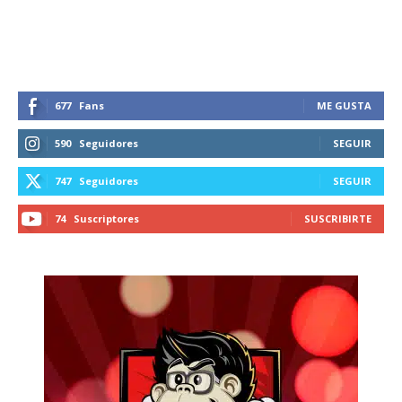
recibe todas las noticias del vapeo y la
reducción de daños en tu correo
electrónico.
Subscribe to our daily clipping and
receive all the news of vaping and
677
Fans
ME GUSTA
tobacco harm reduction in your email.
590
Seguidores
SEGUIR
SUBSCRIBIRSE
747
Seguidores
SEGUIR
74
Suscriptores
SUSCRIBIRTE