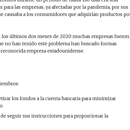
es para las empresas, ya afectadas por la pandemia, por sus
ue causaba a los consumidores que adquirían productos po
No te pierdas de l
noticias
, en los últimos dos meses de 2020 muchas empresas fueron
s que no han tenido este problema han buscado formas
 la reconocida empresa estadounidense.
Suscríbete a nuestro boletín di
noticias del vapeo y la reducc
electrónico.
Subscribe to our daily clipping
of vaping and tobacco harm re
miembros:
retirar los fondos a la cuenta bancaria para minimizar
o.
de seguir sus instrucciones para proporcionar la