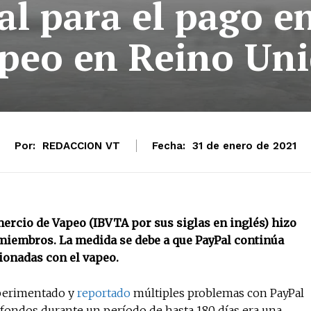
l para el pago e
peo en Reino Un
Por:
REDACCION VT
Fecha:
31 de enero de 2021
ercio de Vapeo (IBVTA por sus siglas en inglés) hizo
miembros. La medida se debe a que PayPal continúa
cionadas con el vapeo.
xperimentado y
reportado
múltiples problemas con PayPal
 fondos durante un período de hasta 180 días era una