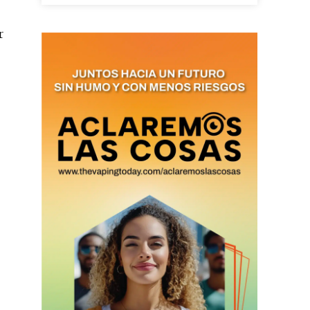
r
as últimas
ario y recibe todas las
ión de daños en tu correo
 and receive all the news
duction in your email.
SUBSCRIBIRSE