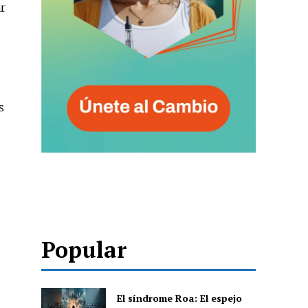
ar
s
Popular
El síndrome Roa: El espejo