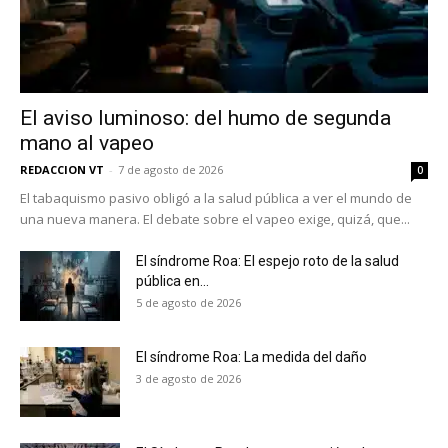
El aviso luminoso: del humo de segunda
mano al vapeo
REDACCION VT
-
7 de agosto de 2026
0
El tabaquismo pasivo obligó a la salud pública a ver el mundo de
No te pierdas de las
una nueva manera. El debate sobre el vapeo exige, quizá, que...
últimas noticias
El síndrome Roa: El espejo roto de la salud
pública en...
Suscríbete a nuestro boletín diario y
5 de agosto de 2026
recibe todas las noticias del vapeo y la
reducción de daños en tu correo
electrónico.
El síndrome Roa: La medida del daño
3 de agosto de 2026
Subscribe to our daily clipping and
receive all the news of vaping and
tobacco harm reduction in your email.