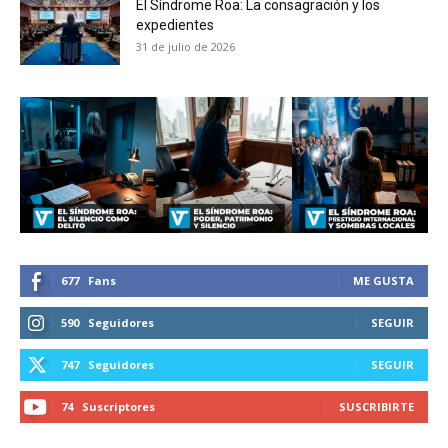
El Síndrome Roa: La consagración y los
expedientes
SUBSCRIBIRSE
31 de julio de 2026
677
Fans
ME GUSTA
590
Seguidores
SEGUIR
747
Seguidores
SEGUIR
74
Suscriptores
SUSCRIBIRTE