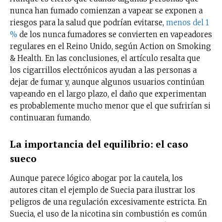
nunca han fumado comienzan a vapear se exponen a
riesgos para la salud que podrían evitarse,
menos del 1
%
de los nunca fumadores se convierten en vapeadores
regulares en el Reino Unido, según Action on Smoking
& Health. En las conclusiones, el artículo resalta que
los cigarrillos electrónicos ayudan a las personas a
dejar de fumar y, aunque algunos usuarios continúan
vapeando en el largo plazo, el daño que experimentan
es probablemente mucho menor que el que sufrirían si
continuaran fumando.
La importancia del equilibrio: el caso
No te pierdas de las
sueco
últimas noticias
Aunque parece lógico abogar por la cautela, los
autores citan el ejemplo de Suecia para ilustrar los
Suscríbete a nuestro boletín diario y
peligros de una regulación excesivamente estricta. En
recibe todas las noticias del vapeo y la
Suecia, el uso de la nicotina sin combustión es común
reducción de daños en tu correo