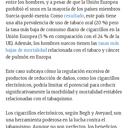
entre los hombres, y a pesar de que la Unión Europea
electrónico.
prohibió el snus en la mayoría de los países miembros
Subscribe to our daily clipping and
Suecia quedó exenta. Como
resultado
, este país tiene
receive all the news of vaping and
una alta prevalencia de uso de tabaco oral (20 %) pero
tobacco harm reduction in your email.
la tasa más baja de consumo diario de cigarrillos en la
Unión Europea (5 % en comparación con el 24 % de la
SUBSCRIBIRSE
UE). Además, los hombres suecos tienen las
tasas más
bajas de mortalidad
relacionada con el tabaco y cáncer
de pulmón en Europa.
Este caso subraya cómo la regulación excesiva de
productos de reducción de daños, como los cigarrillos
electrónicos, podría limitar el potencial para reducir
significativamente la morbilidad y mortalidad evitables
relacionadas con el tabaquismo.
Los cigarrillos electrónicos, según Begh y Aveyard, son
una herramienta poderosa en la lucha contra el
tabaquismo. Aunque no son perfectos, los beneficios