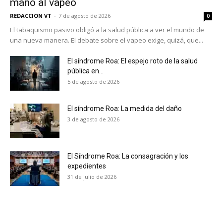
mano al vapeo
REDACCION VT
-
7 de agosto de 2026
0
El tabaquismo pasivo obligó a la salud pública a ver el mundo de
una nueva manera. El debate sobre el vapeo exige, quizá, que...
El síndrome Roa: El espejo roto de la salud
pública en...
5 de agosto de 2026
El síndrome Roa: La medida del daño
3 de agosto de 2026
El Síndrome Roa: La consagración y los
expedientes
31 de julio de 2026
No te pierdas de las
últimas noticias
Suscríbete a nuestro boletín diario y