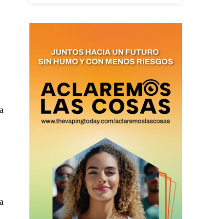
as últimas
ario y recibe todas las
ión de daños en tu correo
 and receive all the news
duction in your email.
a
SUBSCRIBIRSE
a