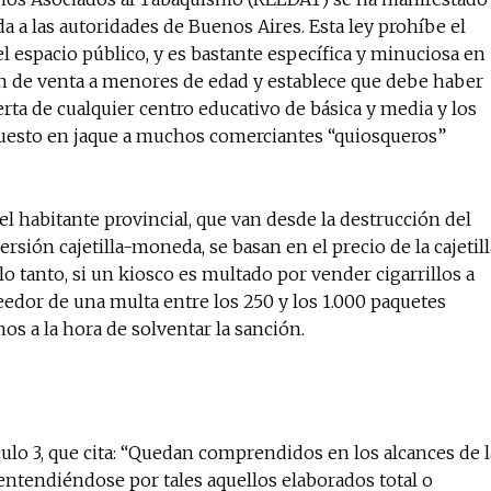
No te pierdas de l
da a las autoridades de Buenos Aires. Esta ley prohíbe el
noticias
 espacio público, y es bastante específica y minuciosa en
ón de venta a menores de edad y establece que debe haber
rta de cualquier centro educativo de básica y media y los
Suscríbete a nuestro boletín di
noticias del vapeo y la reducc
 puesto en jaque a muchos comerciantes “quiosqueros”
electrónico.
Subscribe to our daily clipping
el habitante provincial, que van desde la destrucción del
of vaping and tobacco harm re
rsión cajetilla-moneda, se basan en el precio de la cajetill
lo tanto, si un kiosco es multado por vender cigarrillos a
edor de una multa entre los 250 y los 1.000 paquetes
s a la hora de solventar la sanción.
ulo 3, que cita: “Quedan comprendidos en los alcances de l
 entendiéndose por tales aquellos elaborados total o