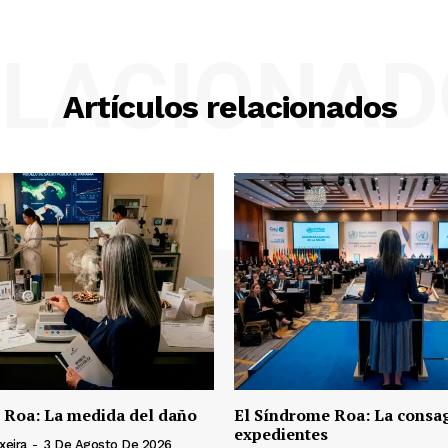
ELACIONAD
Artículos relacionados
 Roa: La medida del daño
El Síndrome Roa: La consag
expedientes
xeira
-
3 De Agosto De 2026