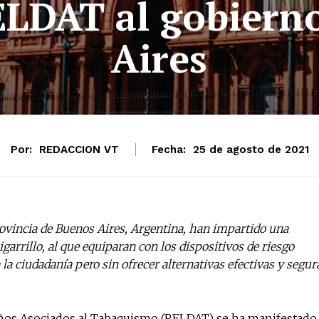
ELDAT al gobiern
Aires
Por:
REDACCION VT
Fecha:
25 de agosto de 2021
rovincia de Buenos Aires, Argentina, han impartido una
garrillo, al que equiparan con los dispositivos de riesgo
a la ciudadanía pero sin ofrecer alternativas efectivas y segur
ños Asociados al Tabaquismo (RELDAT) se ha manifestado