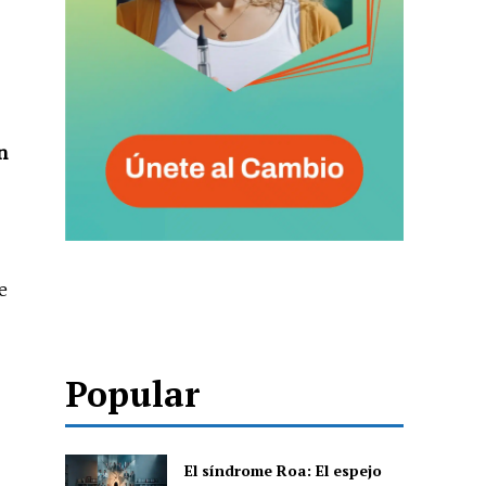
n
e
Popular
El síndrome Roa: El espejo