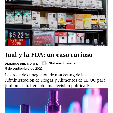
Juul y la FDA: un caso curioso
No te pierdas de las
Stefanie Rossel
-
AMÉRICA DEL NORTE
últimas noticias
5 de septiembre de 2022
La orden de denegación de marketing de la
Administración de Drogas y Alimentos de EE. UU. para
Suscríbete a nuestro boletín diario y
Juul puede haber sido una decisión política. En...
recibe todas las noticias del vapeo y la
reducción de daños en tu correo
electrónico.
Subscribe to our daily clipping and